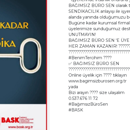
BAĞIMSIZ BÜRO SEN olarak te
SENDİKACILIK anlayışı ile işye
alanda yanında olduğumuzu bel
Bugüne kadar kurumsal firmalar
üyelerimize sunduğumuz dest
UNUTMAYIN!
BAĞIMSIZ BÜRO SEN 'E ÜY
HER ZAMAN KAZANIR! ???????
??????????????????????????????
#BenimTercihim ????
✅️ BAĞIMSIZ BÜRO SEN
??????????????????????????????
Online üyelik için ???? tıklayın
www.bagimsizburosen.org.tr
yada
Bizi arayın ???? size ulaşalım
0.537.676 11 72
#BağımsızBüroSen
#BASK