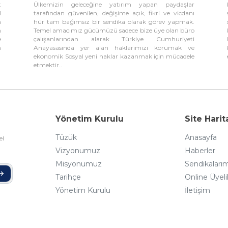
t
Ülkemizin geleceğine yatırım yapan paydaşlar
l
tarafından güvenilen, değişime açık, fikri ve vicdanı
a
hür tam bağımsız bir sendika olarak görev yapmak.
n
Temel amacımız gücümüzü sadece bize üye olan büro
e
çalışanlarından alarak Türkiye Cumhuriyeti
n
Anayasasında yer alan haklarımızı korumak ve
ekonomik Sosyal yeni haklar kazanmak için mücadele
etmektir..
Yönetim Kurulu
Site Harit
Tüzük
Anasayfa
el
Vizyonumuz
Haberler
Misyonumuz
Sendikaları
Tarihçe
Online Üyeli
Yönetim Kurulu
İletişim