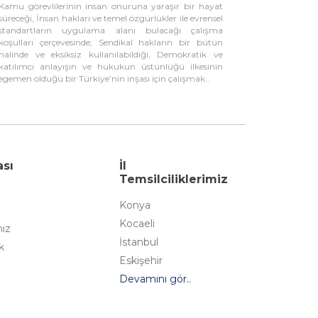
Kamu görevlilerinin insan onuruna yaraşır bir hayat
süreceği, İnsan hakları ve temel özgürlükler ile evrensel
standartların uygulama alanı bulacağı çalışma
koşulları çerçevesinde; Sendikal hakların bir bütün
halinde ve eksiksiz kullanılabildiği, Demokratik ve
katılımcı anlayışın ve hukukun üstünlüğü ilkesinin
egemen olduğu bir Türkiye’nin inşası için çalışmak…
ası
İl
Temsilciliklerimiz
Konya
Kocaeli
mız
İstanbul
k
Eskişehir
Devamını gör..