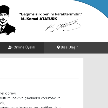
Online Üyelik
Bize Ulaşın
mel görevi,
kültürel hak ve çıkarlarını korumak ve
ek,
yaraşır bir çalışma ortamı sağlamaktır.