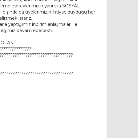
mel görevlerimizin yanı sıra SOSYAL
ri dışında da üyelerimizin ihtiyaç duyduğu her
irtmek isteriz.
la yaptığımız indirim anlaşmaları ile
eğimiz devam edecektir.
E OLAN
?????????????
??????????????????????????????????
??????????????????????????????????