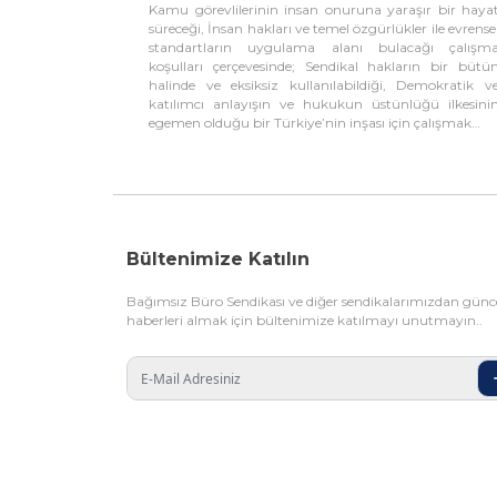
Kamu görevlilerinin insan onuruna yaraşır bir haya
süreceği, İnsan hakları ve temel özgürlükler ile evrense
standartların uygulama alanı bulacağı çalışm
koşulları çerçevesinde; Sendikal hakların bir bütü
halinde ve eksiksiz kullanılabildiği, Demokratik v
katılımcı anlayışın ve hukukun üstünlüğü ilkesini
egemen olduğu bir Türkiye’nin inşası için çalışmak…
Bültenimize Katılın
Bağımsız Büro Sendikası ve diğer sendikalarımızdan günc
haberleri almak için bültenimize katılmayı unutmayın..