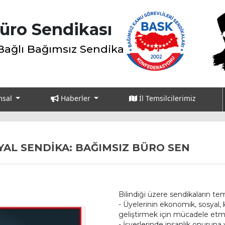
üro Sendikası
Bağlı Bağımsız Sendika
msal
Haberler
İl Temsilcilerimiz
YAL SENDİKA: BAĞIMSIZ BÜRO SEN
Bilindiği üzere sendikaların te
- Üyelerinin ekonomik, sosyal, 
geliştirmek için mücadele etm
- İşyerlerinde insanlık onuruna 